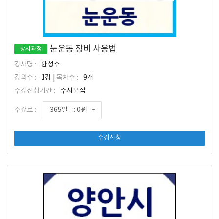
눈운동 장비 사용법
상시과정
강사명 :
안성수
강의수 :
1강 |
목차수 :
9개
수강신청기간 :
수시모집
수강료 :
365일 :: 0원
수강신청