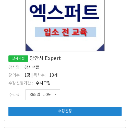
양안시 Expert
상시과정
강사명 :
강사샘플
강의수 :
1강 |
목차수 :
13개
수강신청기간 :
수시모집
수강료 :
365일 :: 0원
수강신청