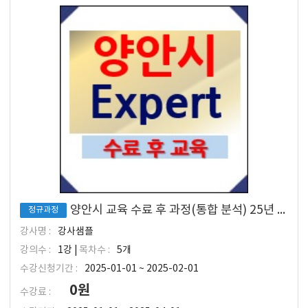
양안시 교육 수료 후 과정(통합 분석) 25년 1월 입소 대상
정규과정
강사명 :
강사샘플
강의수 :
1강 |
목차수 :
5개
수강신청기간 :
2025-01-01 ~ 2025-02-01
0원
수강료 :