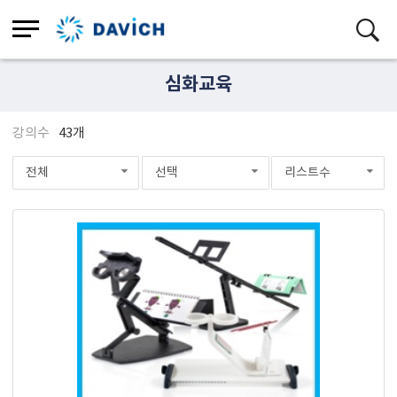
심화교육
강의수
43개
전체
선택
리스트수