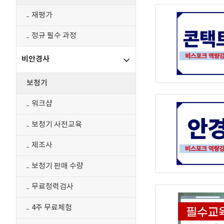
재평가
정규 필수 과정
비안경사
보청기
워크샵
보청기 사전교육
제조사
보청기 판매 수량
무료청력검사
4주 무료체험