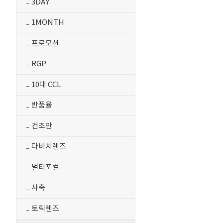
3DAY
1MONTH
프로모션
RGP
10대 CCL
반품율
건조안
다비치렌즈
멀티포컬
사축
토릭렌즈