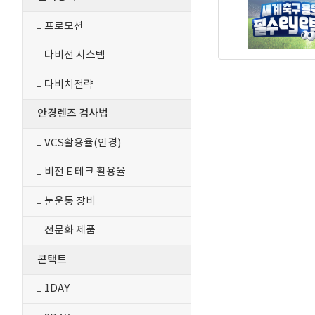
프로모션
다비전 시스템
다비치전략
안경렌즈 검사법
VCS활용율(안경)
비전 E 테크 활용율
눈운동 장비
전문화 제품
콘택트
1DAY