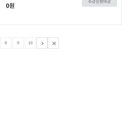
수강신청마감
0원
8
9
10