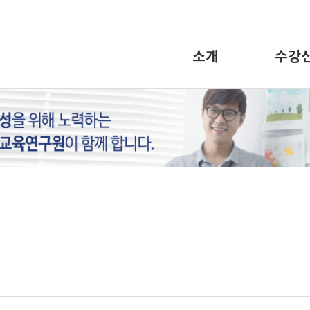
소개
수강
육