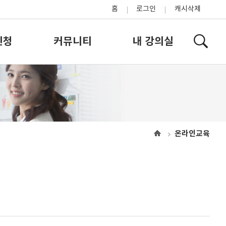
홈
로그인
캐시삭제
신청
커뮤니티
내 강의실
온라인교육
으
로