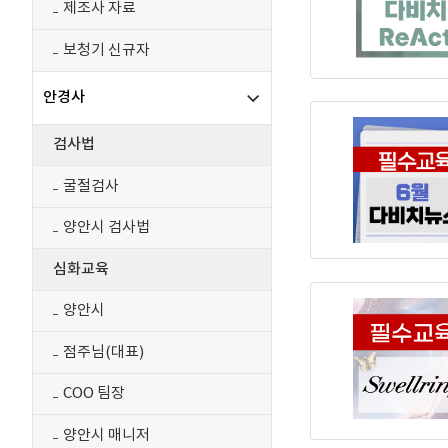
제조사 자료
보청기 신규자
안경사
검사법
굴절검사
양안시 검사법
심화교육
양안시
점주님(대표)
COO 팀장
양안시 매니저