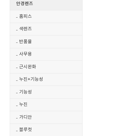
안경렌즈
홈피스
색렌즈
반품율
사무용
근시완화
누진+기능성
기능성
누진
가디안
블루컷