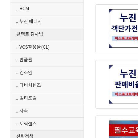
BCM
누진 매니저
콘택트 검사법
VCS활용율(CL)
반품율
건조안
다비치렌즈
멀티포컬
사축
토릭렌즈
전략정책