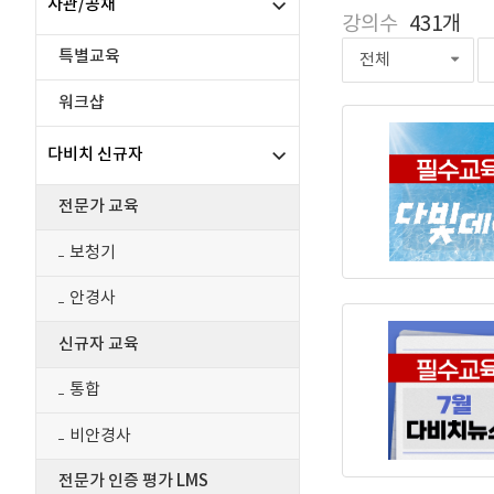
사관/공채
강의수
431개
특별교육
전체
워크샵
다비치 신규자
전문가 교육
보청기
안경사
신규자 교육
통합
비안경사
전문가 인증 평가 LMS