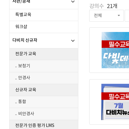
사관/공채
강의수
21개
특별교육
전체
워크샵
다비치 신규자
전문가 교육
보청기
안경사
신규자 교육
통합
비안경사
전문가 인증 평가 LMS