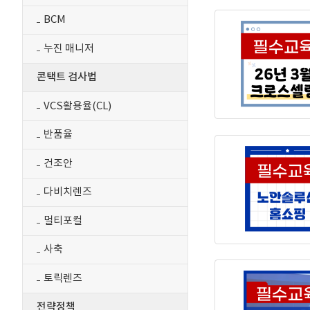
BCM
누진 매니저
콘택트 검사법
VCS활용율(CL)
반품율
건조안
다비치렌즈
멀티포컬
사축
토릭렌즈
전략정책