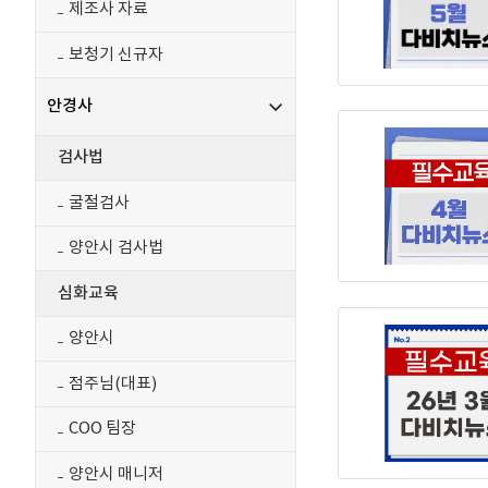
제조사 자료
보청기 신규자
안경사
검사법
굴절검사
양안시 검사법
심화교육
양안시
점주님(대표)
COO 팀장
양안시 매니저