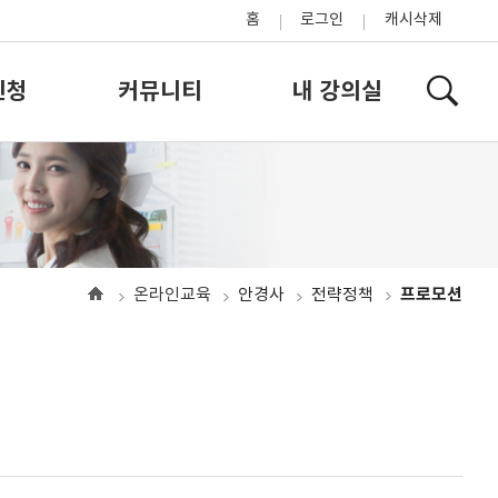
홈
로그인
캐시삭제
신청
커뮤니티
내 강의실
프로모션
온라인교육
안경사
전략정책
홈
으
로