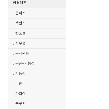
안경렌즈
홈피스
색렌즈
반품율
사무용
근시완화
누진+기능성
기능성
누진
가디안
블루컷