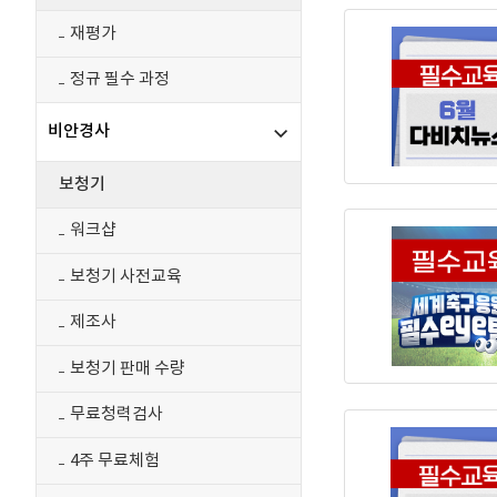
재평가
정규 필수 과정
비안경사
보청기
워크샵
보청기 사전교육
제조사
보청기 판매 수량
무료청력검사
4주 무료체험