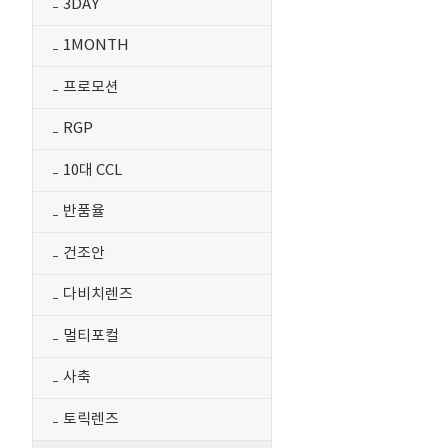
3DAY
1MONTH
프로모션
RGP
10대 CCL
반품율
건조안
다비치렌즈
멀티포컬
사축
토릭렌즈