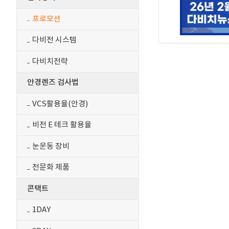
프로모션
다비전 시스템
다비치전략
안경렌즈 검사법
VCS활용율(안경)
비전 E 테크 활용율
눈운동 장비
전문화 제품
콘택트
1DAY