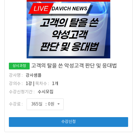
고객의 탈을 쓴 악성고객 판단 및 응대법
상시과정
강사명 :
강사샘플
강의수 :
1강 |
목차수 :
1개
수강신청기간 :
수시모집
수강료 :
365일 :: 0원
수강신청