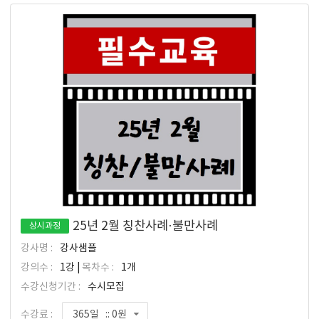
25년 2월 칭찬사례·불만사례
상시과정
강사명 :
강사샘플
강의수 :
1강 |
목차수 :
1개
수강신청기간 :
수시모집
수강료 :
365일 :: 0원