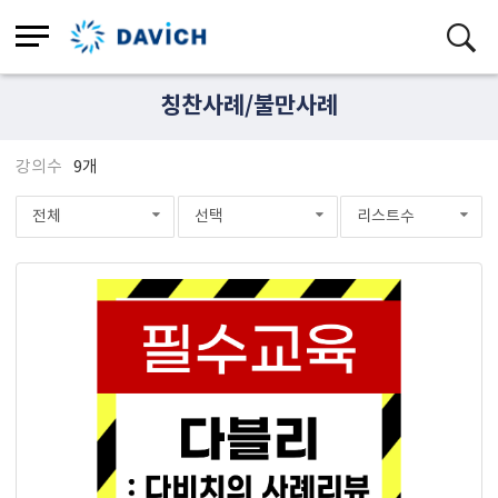
칭찬사례/불만사례
강의수
9개
전체
선택
리스트수