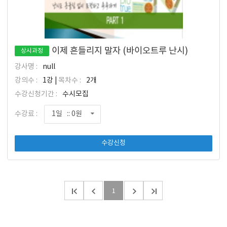
이제 흔들리지 말자 (바이오트루 난시)
상시과정
강사명 :
null
강의수 :
1강 |
목차수 :
2개
수강신청기간 :
수시모집
수강료 :
1일 :: 0원
수강신청
1