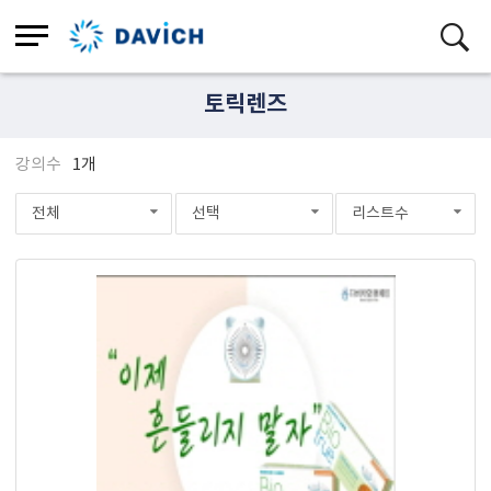
토릭렌즈
강의수
1개
전체
선택
리스트수