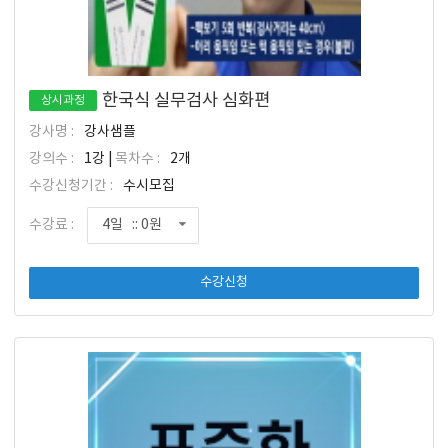
한국식 실무검사 심화편
상시과정
강사명 :
강사샘플
강의수 :
1강 |
목차수 :
2개
수강신청기간 :
수시모집
수강료 :
4일 :: 0원
수강신청