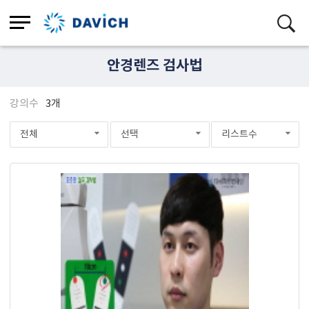
안경렌즈 검사법
강의수
3개
전체
선택
리스트수