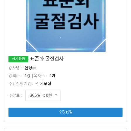
표준화 굴절검사
상시과정
강사명 :
안성수
강의수 :
1강 |
목차수 :
1개
수강신청기간 :
수시모집
수강료 :
365일 :: 0원
수강신청