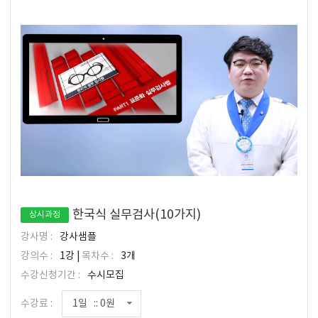
한국식 실무검사(10가지)
상시과정
강사명 :
강사샘플
강의수 :
1강 |
목차수 :
3개
수강신청기간 :
수시모집
수강료 :
1일 :: 0원