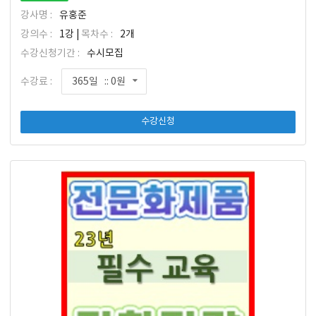
강사명 :
유홍준
강의수 :
1강 |
목차수 :
2개
수강신청기간 :
수시모집
수강료 :
365일 :: 0원
수강신청