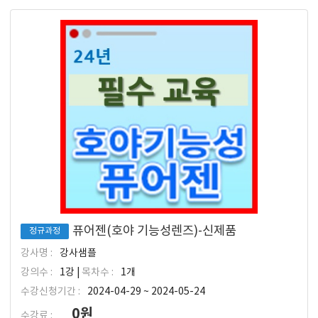
퓨어젠(호야 기능성렌즈)-신제품
정규과정
강사명 :
강사샘플
강의수 :
1강 |
목차수 :
1개
수강신청기간 :
2024-04-29 ~ 2024-05-24
0원
수강료 :