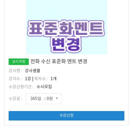
전화 수신 표준화 멘트 변경
상시과정
강사명 :
강사샘플
강의수 :
1강 |
목차수 :
1개
수강신청기간 :
수시모집
수강료 :
365일 :: 0원
수강신청