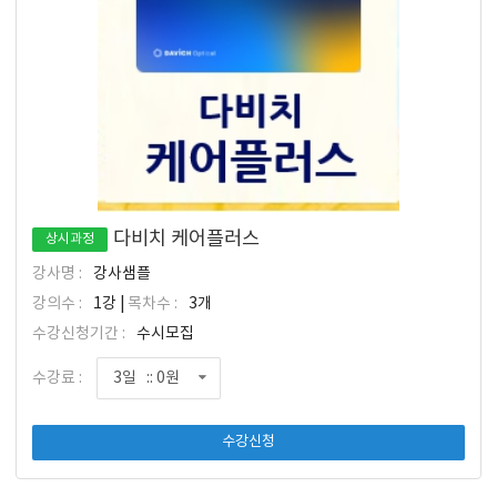
다비치 케어플러스
상시과정
강사명 :
강사샘플
강의수 :
1강 |
목차수 :
3개
수강신청기간 :
수시모집
수강료 :
3일 :: 0원
수강신청